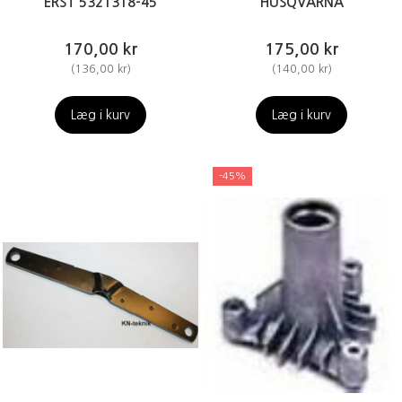
ERST 5321318-45
HUSQVARNA
170,00 kr
175,00 kr
(
136,00 kr
)
(
140,00 kr
)
Læg i kurv
Læg i kurv
-45%