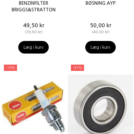
BENZINFILTER
BØSNING AYP
BRIGGS&STRATTON
49,50 kr
50,00 kr
(
39,60 kr
)
(
40,00 kr
)
Læg i kurv
Læg i kurv
-10%
-41%