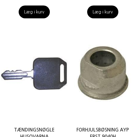
Læg i kurv
Læg i kurv
TÆNDINGSNØGLE
FORHJULSBØSNING AYP
HUSQVARNA
ERST 9040H