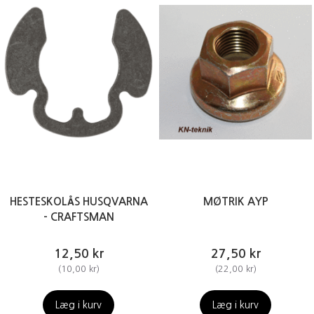
HESTESKOLÅS HUSQVARNA
MØTRIK AYP
- CRAFTSMAN
12,50 kr
27,50 kr
(
10,00 kr
)
(
22,00 kr
)
Læg i kurv
Læg i kurv