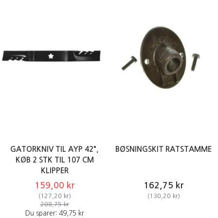
GATORKNIV TIL AYP 42",
BØSNINGSKIT RATSTAMME
KØB 2 STK TIL 107 CM
KLIPPER
159,00 kr
162,75 kr
(
127,20 kr
)
(
130,20 kr
)
208,75 kr
Du sparer:
49,75 kr