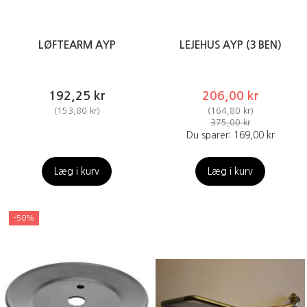
LØFTEARM AYP
LEJEHUS AYP (3 BEN)
192,25 kr
206,00 kr
(
153,80 kr
)
(
164,80 kr
)
375,00 kr
Du sparer:
169,00 kr
Læg i kurv
Læg i kurv
-50%