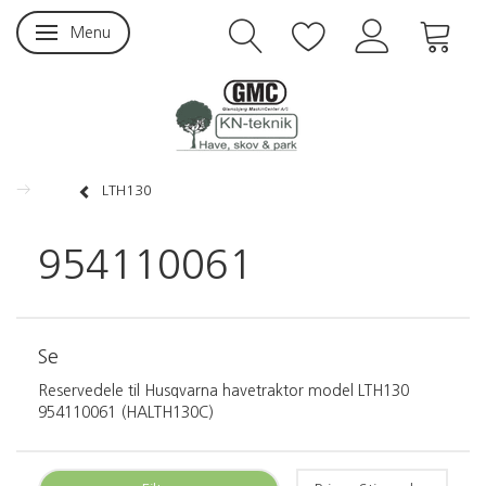
Menu
Skifte navigation
LTH130
954110061
Se
Reservedele til Husqvarna havetraktor model LTH130
954110061 (HALTH130C)