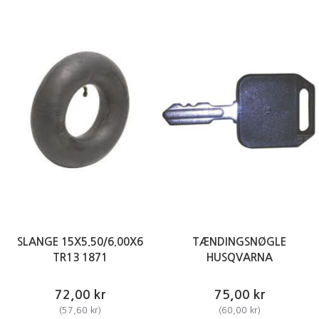
SLANGE 15X5.50/6.00X6
TÆNDINGSNØGLE
TR13 1871
HUSQVARNA
72,00 kr
75,00 kr
(
57,60 kr
)
(
60,00 kr
)