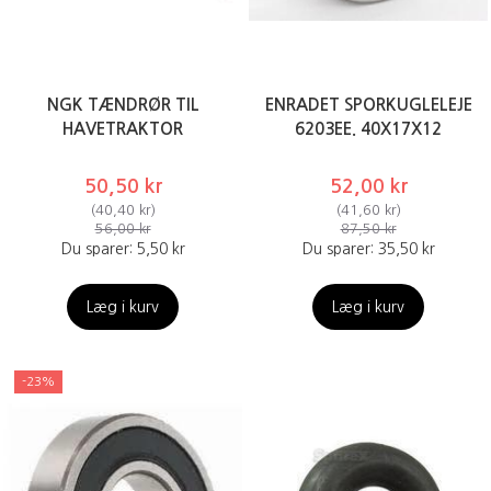
NGK TÆNDRØR TIL
ENRADET SPORKUGLELEJE
HAVETRAKTOR
6203EE. 40X17X12
50,50 kr
52,00 kr
(
40,40 kr
)
(
41,60 kr
)
56,00 kr
87,50 kr
Du sparer:
5,50 kr
Du sparer:
35,50 kr
Læg i kurv
Læg i kurv
-23%