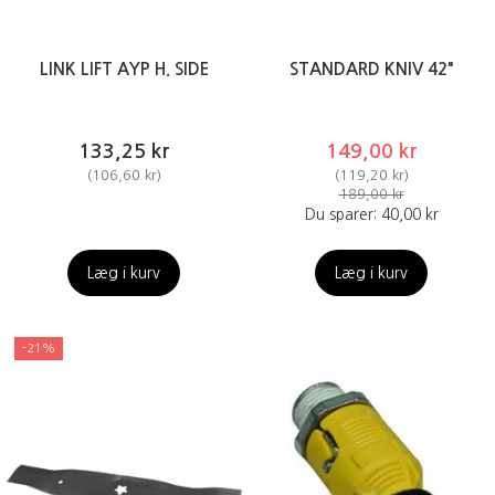
LINK LIFT AYP H. SIDE
STANDARD KNIV 42"
133,25 kr
149,00 kr
(
106,60 kr
)
(
119,20 kr
)
189,00 kr
Du sparer:
40,00 kr
Læg i kurv
Læg i kurv
-21%