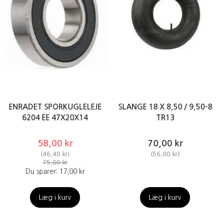
ENRADET SPORKUGLELEJE
SLANGE 18 X 8,50 / 9,50-8
6204 EE 47X20X14
TR13
58,00 kr
70,00 kr
(
46,40 kr
)
(
56,00 kr
)
75,00 kr
Du sparer:
17,00 kr
Læg i kurv
Læg i kurv