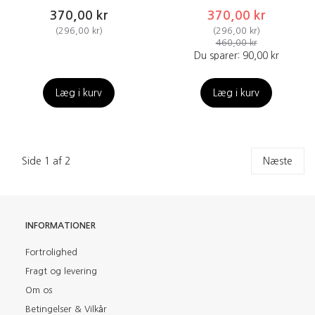
370,00 kr
370,00 kr
(
296,00 kr
)
(
296,00 kr
)
460,00 kr
Du sparer:
90,00 kr
Læg i kurv
Læg i kurv
Side 1 af 2
Næste
INFORMATIONER
Fortrolighed
Fragt og levering
Om os
Betingelser & Vilkår