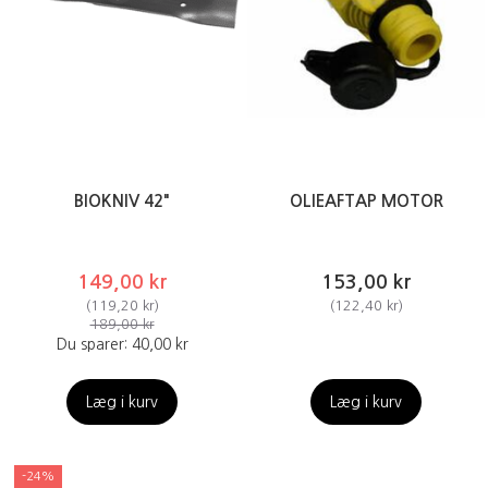
BIOKNIV 42"
OLIEAFTAP MOTOR
149,00 kr
153,00 kr
(
119,20 kr
)
(
122,40 kr
)
189,00 kr
Du sparer:
40,00 kr
Læg i kurv
Læg i kurv
-24%