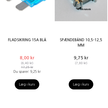
FLADSIKRING 15A BLÅ
SPÆNDEBÅND 10,5-12,5
MM
8,00 kr
9,75 kr
(
6,40 kr
)
(
7,80 kr
)
17,25 kr
Du sparer:
9,25 kr
Læg i kurv
Læg i kurv