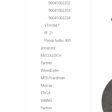
96041002202
96041002203
96041002204
YTH184 T
PF 21
Flymp turbo 400
Jonsered
McCULLOCH
Partner
WeedEater
MTD/Yardman
Murray
STIGA
VIKING
Partner