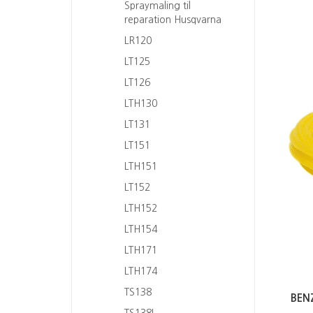
Spraymaling til
reparation Husqvarna
LR120
LT125
LT126
LTH130
LT131
LT151
LTH151
LT152
LTH152
LTH154
LTH171
LTH174
TS138
BEN
TS138L