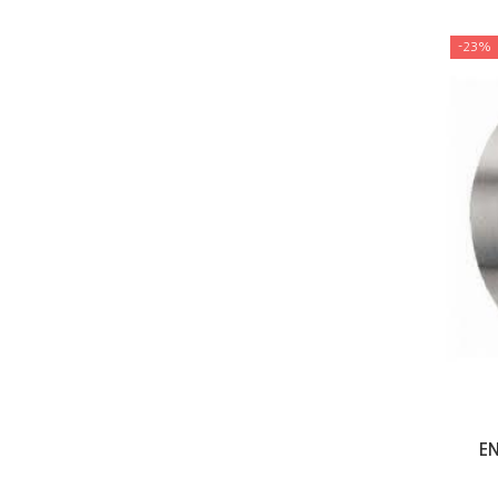
-23%
E