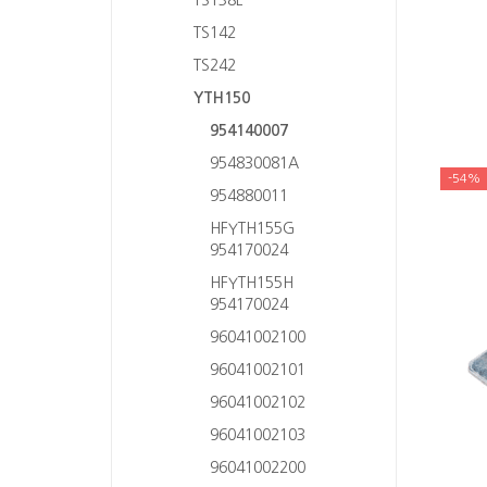
TS142
TS242
YTH150
954140007
954830081A
-54%
954880011
HFYTH155G
954170024
HFYTH155H
954170024
96041002100
96041002101
96041002102
96041002103
96041002200