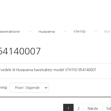
Havetraktorer
Husqvarna
YTH150
954
54140007
rvedele til Husqvarna havetraktor model YTH150 954140007
ring:
1
2
Næste
Si