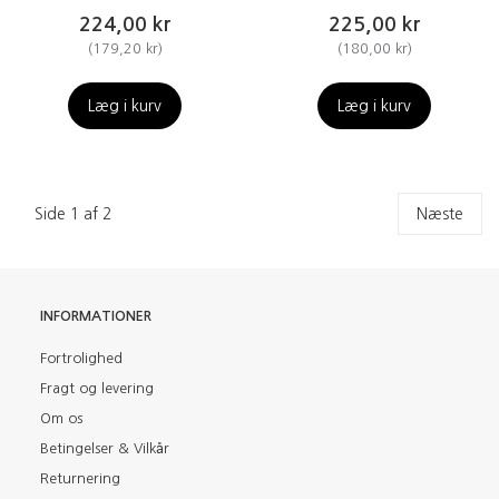
224,00 kr
225,00 kr
(
179,20 kr
)
(
180,00 kr
)
Læg i kurv
Læg i kurv
Side 1 af 2
Næste
INFORMATIONER
Fortrolighed
Fragt og levering
Om os
Betingelser & Vilkår
Returnering