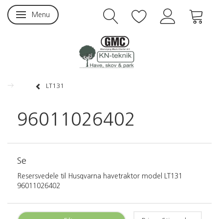
Menu
Skifte navigation
LT131
96011026402
Se
Resersvedele til Husqvarna havetraktor model LT131
96011026402