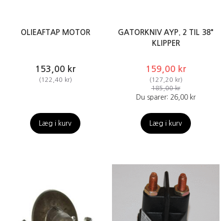
OLIEAFTAP MOTOR
GATORKNIV AYP. 2 TIL 38"
KLIPPER
153,00 kr
159,00 kr
(
122,40 kr
)
(
127,20 kr
)
185,00 kr
Du sparer:
26,00 kr
Læg i kurv
Læg i kurv