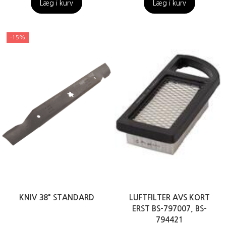
Læg i kurv
Læg i kurv
-15%
KNIV 38" STANDARD
LUFTFILTER AVS KORT
ERST BS-797007, BS-
794421