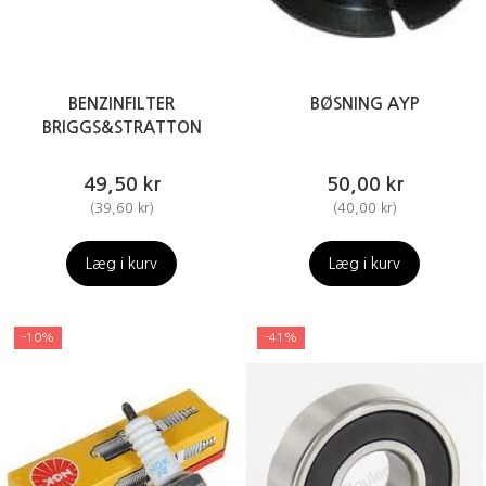
BENZINFILTER
BØSNING AYP
BRIGGS&STRATTON
49,50 kr
50,00 kr
(
39,60 kr
)
(
40,00 kr
)
Læg i kurv
Læg i kurv
-10%
-41%