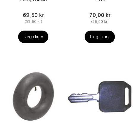
69,50 kr
70,00 kr
(
55,60 kr
)
(
56,00 kr
)
Læg i kurv
Læg i kurv