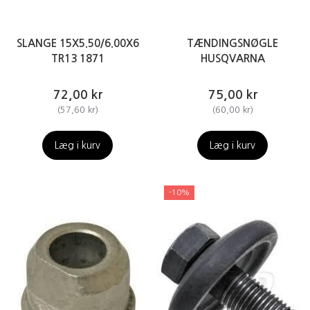
SLANGE 15X5.50/6.00X6
TÆNDINGSNØGLE
TR13 1871
HUSQVARNA
72,00 kr
75,00 kr
(
57,60 kr
)
(
60,00 kr
)
Læg i kurv
Læg i kurv
-10%