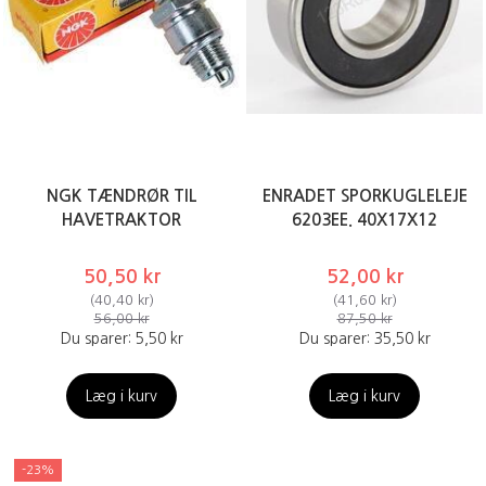
NGK TÆNDRØR TIL
ENRADET SPORKUGLELEJE
HAVETRAKTOR
6203EE. 40X17X12
50,50 kr
52,00 kr
(
40,40 kr
)
(
41,60 kr
)
56,00 kr
87,50 kr
Du sparer:
5,50 kr
Du sparer:
35,50 kr
Læg i kurv
Læg i kurv
-23%