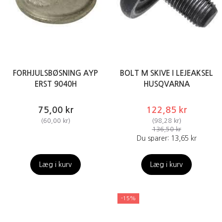
FORHJULSBØSNING AYP
BOLT M SKIVE I LEJEAKSEL
ERST 9040H
HUSQVARNA
75,00 kr
122,85 kr
(
60,00 kr
)
(
98,28 kr
)
136,50 kr
Du sparer:
13,65 kr
Læg i kurv
Læg i kurv
-15%