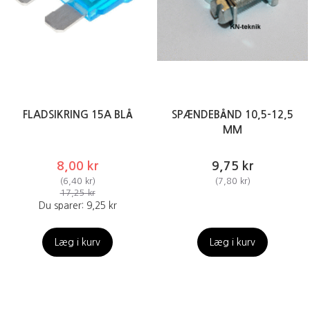
FLADSIKRING 15A BLÅ
SPÆNDEBÅND 10,5-12,5
MM
8,00 kr
9,75 kr
(
6,40 kr
)
(
7,80 kr
)
17,25 kr
Du sparer:
9,25 kr
Læg i kurv
Læg i kurv