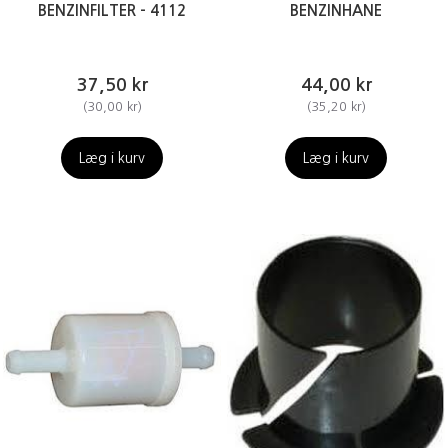
BENZINFILTER - 4112
BENZINHANE
37,50 kr
44,00 kr
(
30,00 kr
)
(
35,20 kr
)
Læg i kurv
Læg i kurv