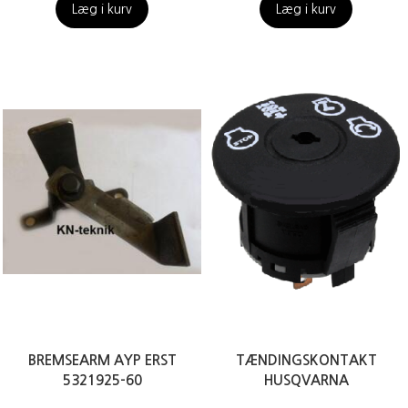
Læg i kurv
Læg i kurv
BREMSEARM AYP ERST
TÆNDINGSKONTAKT
5321925-60
HUSQVARNA