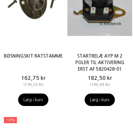
BØSNINGSKIT RATSTAMME
STARTRELÆ AYP M 2
POLER TIL AKTIVERING
ERST AF 5820428-01
162,75 kr
182,50 kr
(
130,20 kr
)
(
146,00 kr
)
Læg i kurv
Læg i kurv
-10%