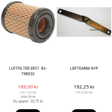
LUFTFILTER ERST. BS-
LØFTEARM AYP
796032
189,00 kr
192,25 kr
(
151,20 kr
)
(
153,80 kr
)
209,75 kr
Du sparer:
20,75 kr