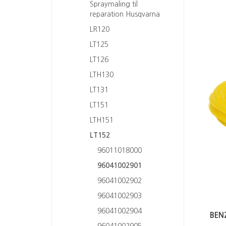
Spraymaling til
reparation Husqvarna
LR120
LT125
LT126
LTH130
LT131
LT151
LTH151
LT152
96011018000
96041002901
96041002902
96041002903
96041002904
BEN
96041002905