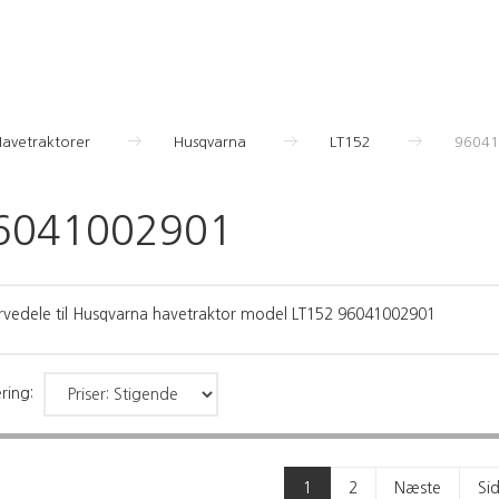
Havetraktorer
Husqvarna
LT152
96041
6041002901
rvedele til Husqvarna havetraktor model LT152 96041002901
ring:
1
2
Næste
Si