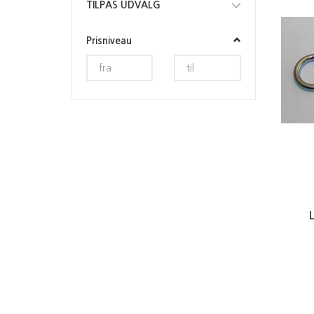
Skifte
TILPAS UDVALG
filter
Prisniveau