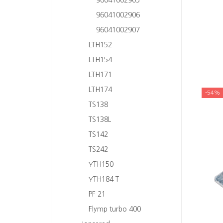
96041002906
96041002907
LTH152
LTH154
LTH171
LTH174
-54%
TS138
TS138L
TS142
TS242
YTH150
YTH184 T
PF 21
Flymp turbo 400