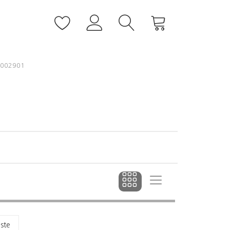
002901
dste