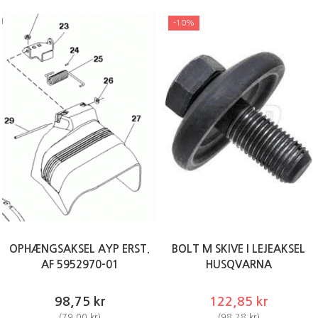
-10%
OPHÆNGSAKSEL AYP ERST.
BOLT M SKIVE I LEJEAKSEL
AF 5952970-01
HUSQVARNA
98,75 kr
122,85 kr
(
79,00 kr
)
(
98,28 kr
)