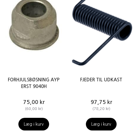
FORHJULSBØSNING AYP
FJEDER TIL UDKAST
ERST 9040H
75,00 kr
97,75 kr
(
60,00 kr
)
(
78,20 kr
)
Læg i kurv
Læg i kurv