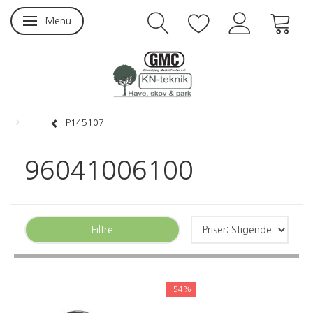
Menu
Skifte navigation
P145107
96041006100
Filtre
-54%