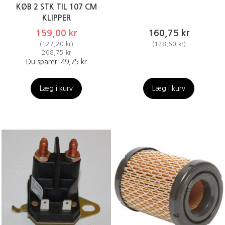
KØB 2 STK TIL 107 CM
KLIPPER
159,00 kr
160,75 kr
(
127,20 kr
)
(
128,60 kr
)
208,75 kr
Du sparer:
49,75 kr
Læg i kurv
Læg i kurv