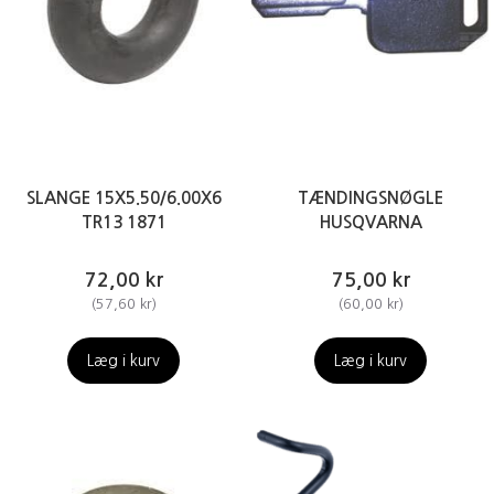
SLANGE 15X5.50/6.00X6
TÆNDINGSNØGLE
TR13 1871
HUSQVARNA
72,00 kr
75,00 kr
(
57,60 kr
)
(
60,00 kr
)
Læg i kurv
Læg i kurv