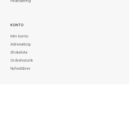
Finansiering
KONTO
Min konto
Adressebog
Ønskeliste
Ordrehistorik
Nyhedsbrev
FIND OS PÅ