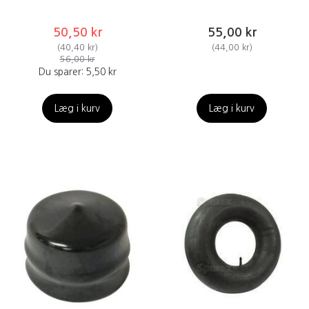
50,50 kr
55,00 kr
(
40,40 kr
)
(
44,00 kr
)
56,00 kr
Du sparer:
5,50 kr
Læg i kurv
Læg i kurv