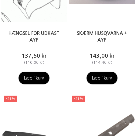
HÆNGSEL FOR UDKAST
SKÆRM HUSQVARNA +
AYP
AYP
137,50 kr
143,00 kr
(
110,00 kr
)
(
114,40 kr
)
Læg i kurv
Læg i kurv
-21%
-21%