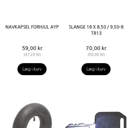
NAVKAPSEL FORHJUL AYP
SLANGE 18 X 8,50 / 9,50-8
TR13
59,00 kr
70,00 kr
(
47,20 kr
)
(
56,00 kr
)
Læg i kurv
Læg i kurv