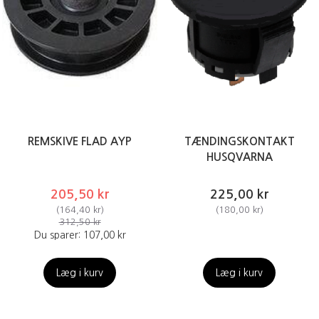
REMSKIVE FLAD AYP
TÆNDINGSKONTAKT
HUSQVARNA
205,50 kr
225,00 kr
(
164,40 kr
)
(
180,00 kr
)
312,50 kr
Du sparer:
107,00 kr
Læg i kurv
Læg i kurv