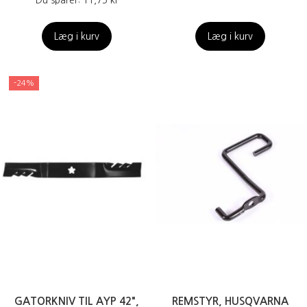
Du sparer:
11,75 kr
Læg i kurv
Læg i kurv
-24%
GATORKNIV TIL AYP 42",
REMSTYR, HUSQVARNA