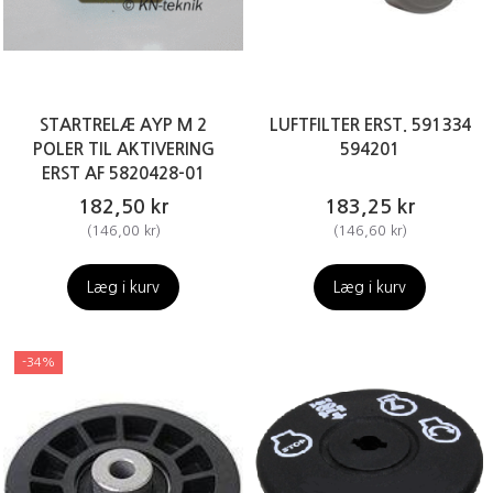
STARTRELÆ AYP M 2
LUFTFILTER ERST. 591334
POLER TIL AKTIVERING
594201
ERST AF 5820428-01
182,50 kr
183,25 kr
(
146,00 kr
)
(
146,60 kr
)
Læg i kurv
Læg i kurv
-34%