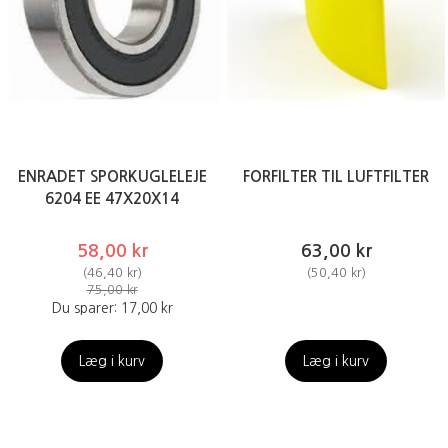
ENRADET SPORKUGLELEJE
FORFILTER TIL LUFTFILTER
6204 EE 47X20X14
58,00 kr
63,00 kr
(
46,40 kr
)
(
50,40 kr
)
75,00 kr
Du sparer:
17,00 kr
Læg i kurv
Læg i kurv