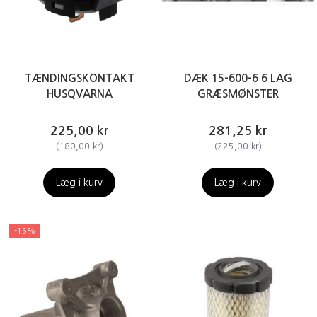
TÆNDINGSKONTAKT
DÆK 15-600-6 6 LAG
HUSQVARNA
GRÆSMØNSTER
225,00 kr
281,25 kr
(
180,00 kr
)
(
225,00 kr
)
Læg i kurv
Læg i kurv
-15%