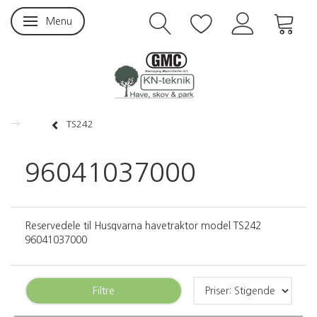
Menu
Skifte navigation
TS242
96041037000
Reservedele til Husqvarna havetraktor model TS242
96041037000
Filtre