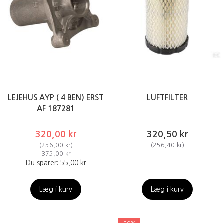
LEJEHUS AYP ( 4 BEN) ERST
LUFTFILTER
AF 187281
320,00 kr
320,50 kr
(
256,00 kr
)
(
256,40 kr
)
375,00 kr
Du sparer:
55,00 kr
Læg i kurv
Læg i kurv
-20%