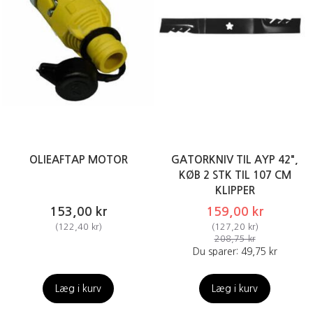
OLIEAFTAP MOTOR
GATORKNIV TIL AYP 42",
KØB 2 STK TIL 107 CM
KLIPPER
153,00 kr
159,00 kr
(
122,40 kr
)
(
127,20 kr
)
208,75 kr
Du sparer:
49,75 kr
Læg i kurv
Læg i kurv