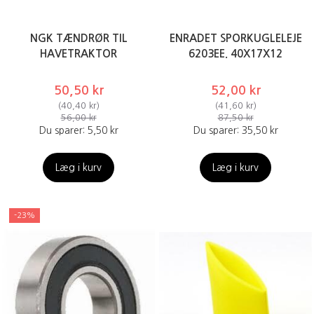
NGK TÆNDRØR TIL
ENRADET SPORKUGLELEJE
HAVETRAKTOR
6203EE. 40X17X12
50,50 kr
52,00 kr
(
40,40 kr
)
(
41,60 kr
)
56,00 kr
87,50 kr
Du sparer:
5,50 kr
Du sparer:
35,50 kr
Læg i kurv
Læg i kurv
-23%