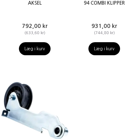
AKSEL
94 COMBI KLIPPER
792,00 kr
931,00 kr
(
633,60 kr
)
(
744,80 kr
)
Læg i kurv
Læg i kurv