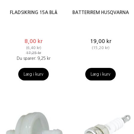
FLADSIKRING 15A BLÅ
BATTERIREM HUSQVARNA
8,00 kr
19,00 kr
(
6,40 kr
)
(
15,20 kr
)
17,25 kr
Du sparer:
9,25 kr
Læg i kurv
Læg i kurv