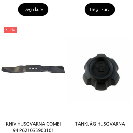
Læg i kurv
Læg i kurv
-11%
KNIV HUSQVARNA COMBI
TANKLÅG HUSQVARNA
94 P621035900101