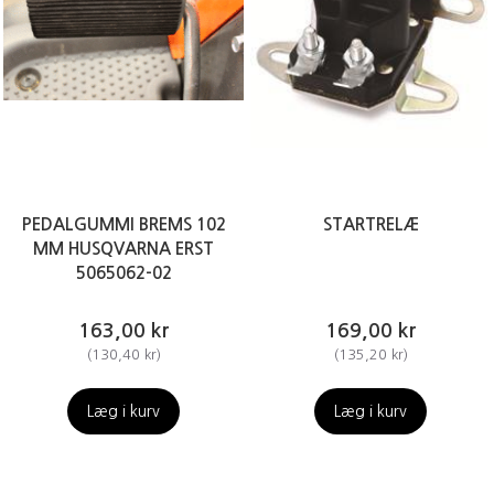
PEDALGUMMI BREMS 102
STARTRELÆ
MM HUSQVARNA ERST
5065062-02
163,00 kr
169,00 kr
(
130,40 kr
)
(
135,20 kr
)
Læg i kurv
Læg i kurv