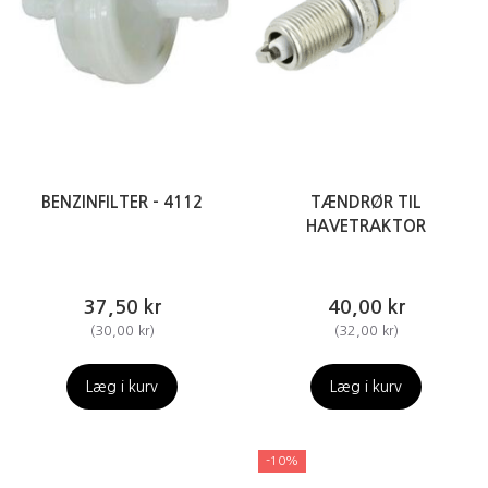
BENZINFILTER - 4112
TÆNDRØR TIL
HAVETRAKTOR
37,50 kr
40,00 kr
(
30,00 kr
)
(
32,00 kr
)
Læg i kurv
Læg i kurv
-10%