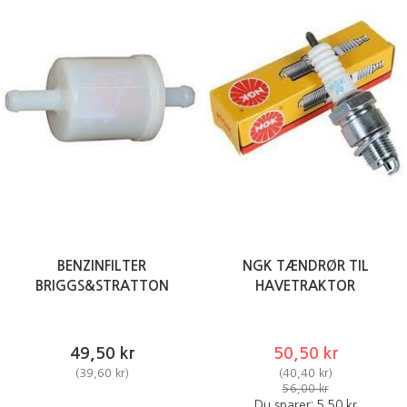
BENZINFILTER
NGK TÆNDRØR TIL
BRIGGS&STRATTON
HAVETRAKTOR
49,50 kr
50,50 kr
(
39,60 kr
)
(
40,40 kr
)
56,00 kr
Du sparer:
5,50 kr