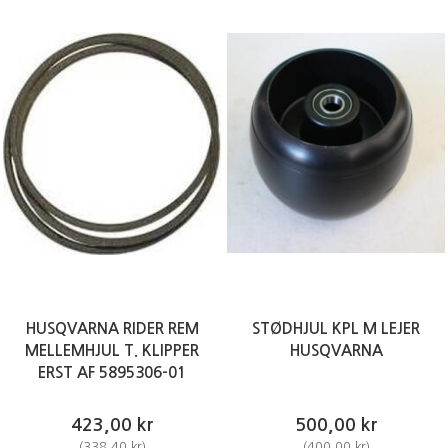
HUSQVARNA RIDER REM
STØDHJUL KPL M LEJER
MELLEMHJUL T. KLIPPER
HUSQVARNA
ERST AF 5895306-01
423,00 kr
500,00 kr
(
338,40 kr
)
(
400,00 kr
)