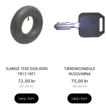
SLANGE 15X5.50/6.00X6
TÆNDINGSNØGLE
TR13 1871
HUSQVARNA
72,00 kr
75,00 kr
(
57,60 kr
)
(
60,00 kr
)
Læg i kurv
Læg i kurv