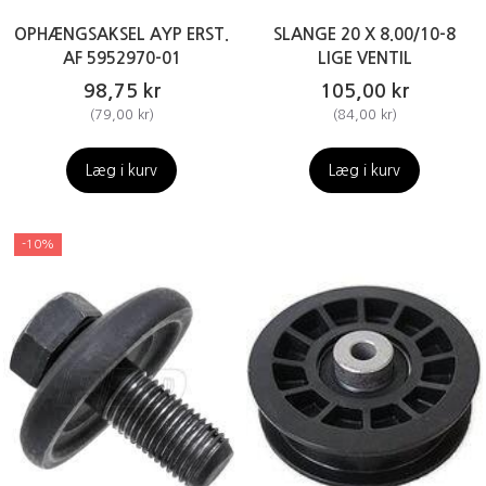
OPHÆNGSAKSEL AYP ERST.
SLANGE 20 X 8.00/10-8
AF 5952970-01
LIGE VENTIL
98,75 kr
105,00 kr
(
79,00 kr
)
(
84,00 kr
)
Læg i kurv
Læg i kurv
-10%