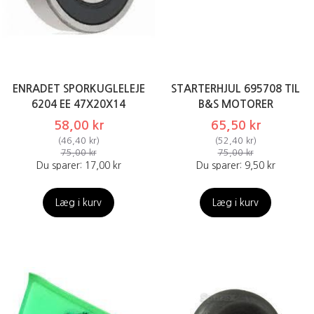
ENRADET SPORKUGLELEJE
STARTERHJUL 695708 TIL
6204 EE 47X20X14
B&S MOTORER
58,00 kr
65,50 kr
(
46,40 kr
)
(
52,40 kr
)
75,00 kr
75,00 kr
Du sparer:
17,00 kr
Du sparer:
9,50 kr
Læg i kurv
Læg i kurv