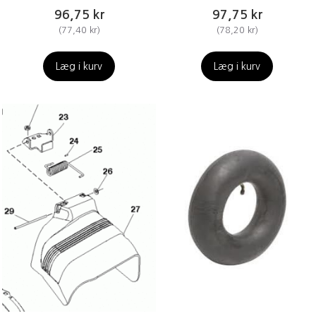
96,75 kr
97,75 kr
(
77,40 kr
)
(
78,20 kr
)
Læg i kurv
Læg i kurv