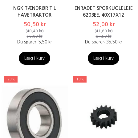
NGK TÆNDRØR TIL
ENRADET SPORKUGLELEJE
HAVETRAKTOR
6203EE. 40X17X12
50,50 kr
52,00 kr
(
40,40 kr
)
(
41,60 kr
)
56,00 kr
87,50 kr
Du sparer:
5,50 kr
Du sparer:
35,50 kr
Læg i kurv
Læg i kurv
-23%
-13%