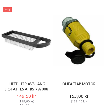
-7%
LUFTFILTER AVS LANG
OLIEAFTAP MOTOR
ERSTATTES AF BS-797008
149,50 kr
153,00 kr
(
119,60 kr
)
(
122,40 kr
)