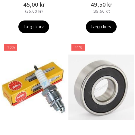
45,00 kr
49,50 kr
(
36,00 kr
)
(
39,60 kr
)
Læg i kurv
Læg i kurv
-10%
-41%