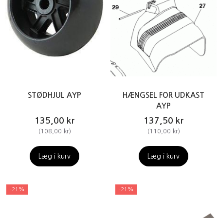
STØDHJUL AYP
HÆNGSEL FOR UDKAST
AYP
135,00 kr
137,50 kr
(
108,00 kr
)
(
110,00 kr
)
Læg i kurv
Læg i kurv
-21%
-21%