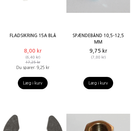
FLADSIKRING 15A BLÅ
SPÆNDEBÅND 10,5-12,5
MM
8,00 kr
9,75 kr
(
6,40 kr
)
(
7,80 kr
)
17,25 kr
Du sparer:
9,25 kr
Læg i kurv
Læg i kurv