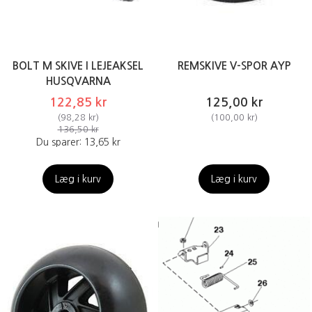
BOLT M SKIVE I LEJEAKSEL
REMSKIVE V-SPOR AYP
HUSQVARNA
122,85 kr
125,00 kr
(
98,28 kr
)
(
100,00 kr
)
136,50 kr
Du sparer:
13,65 kr
Læg i kurv
Læg i kurv