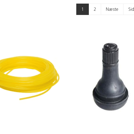
1
2
Næste
Si