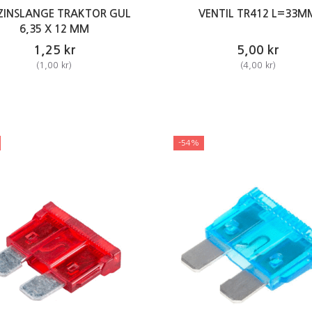
ZINSLANGE TRAKTOR GUL
VENTIL TR412 L=33M
6,35 X 12 MM
1,25 kr
5,00 kr
(
1,00 kr
)
(
4,00 kr
)
-54%