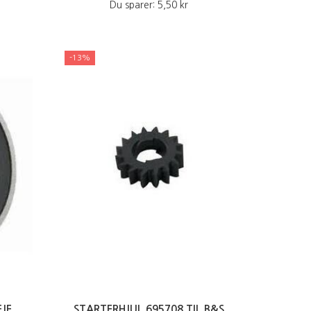
Du sparer:
5,50 kr
-13%
JE
STARTERHJUL 695708 TIL B&S