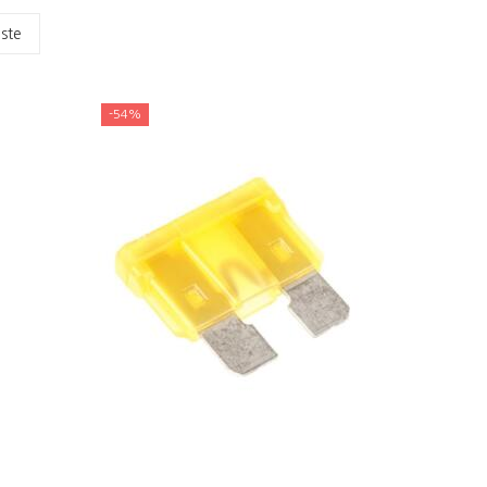
dste
-54%