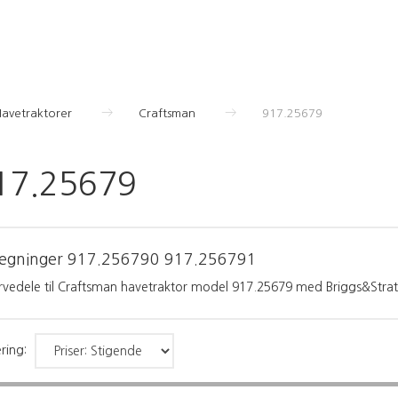
Havetraktorer
Craftsman
917.25679
17.25679
tegninger
917.256790
917.256791
rvedele til Craftsman havetraktor model 917.25679 med Briggs&Stra
ring: