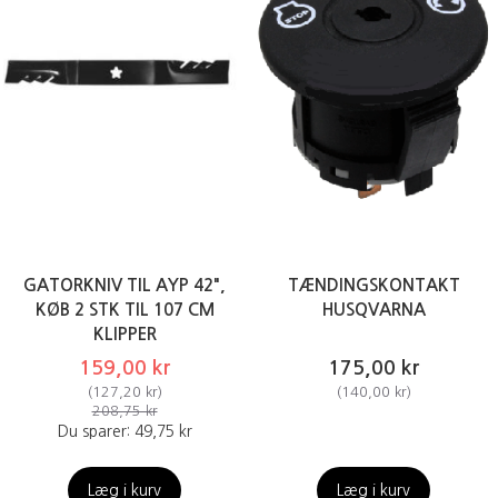
GATORKNIV TIL AYP 42",
TÆNDINGSKONTAKT
KØB 2 STK TIL 107 CM
HUSQVARNA
KLIPPER
159,00 kr
175,00 kr
(
127,20 kr
)
(
140,00 kr
)
208,75 kr
Du sparer:
49,75 kr
Læg i kurv
Læg i kurv