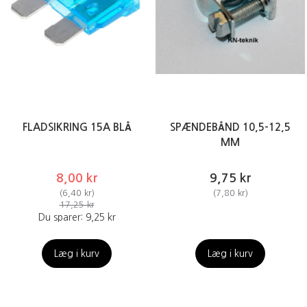
FLADSIKRING 15A BLÅ
SPÆNDEBÅND 10,5-12,5
MM
8,00 kr
9,75 kr
(
6,40 kr
)
(
7,80 kr
)
17,25 kr
Du sparer:
9,25 kr
Læg i kurv
Læg i kurv