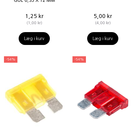
GUL 6,35 X 12 MM
1,25 kr
5,00 kr
(
1,00 kr
)
(
4,00 kr
)
Læg i kurv
Læg i kurv
-54%
-54%