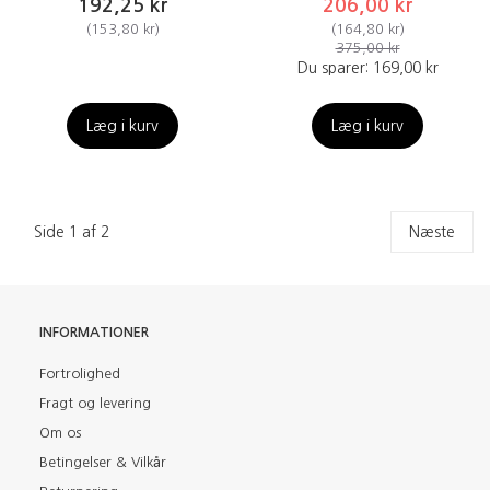
192,25 kr
206,00 kr
(
153,80 kr
)
(
164,80 kr
)
375,00 kr
Du sparer:
169,00 kr
Læg i kurv
Læg i kurv
Side 1 af 2
Næste
INFORMATIONER
Fortrolighed
Fragt og levering
Om os
Betingelser & Vilkår