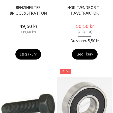
BENZINFILTER
NGK TÆNDRØR TIL
BRIGGS&STRATTON
HAVETRAKTOR
49,50 kr
50,50 kr
(
39,60 kr
)
(
40,40 kr
)
56,00 kr
Du sparer:
5,50 kr
Læg i kurv
Læg i kurv
-41%