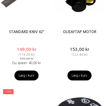
STANDARD KNIV 42"
OLIEAFTAP MOTOR
149,00 kr
153,00 kr
(
119,20 kr
)
(
122,40 kr
)
189,00 kr
Du sparer:
40,00 kr
Læg i kurv
Læg i kurv
-24%