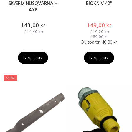
SKÆRM HUSQVARNA +
BIOKNIV 42"
AYP
143,00 kr
149,00 kr
(
114,40 kr
)
(
119,20 kr
)
189,00 kr
Du sparer:
40,00 kr
Læg i kurv
Læg i kurv
-21%