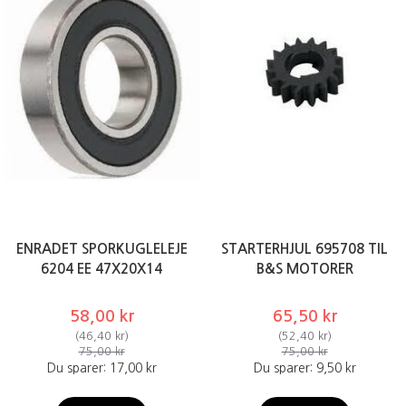
ENRADET SPORKUGLELEJE
STARTERHJUL 695708 TIL
6204 EE 47X20X14
B&S MOTORER
58,00 kr
65,50 kr
(
46,40 kr
)
(
52,40 kr
)
75,00 kr
75,00 kr
Du sparer:
17,00 kr
Du sparer:
9,50 kr