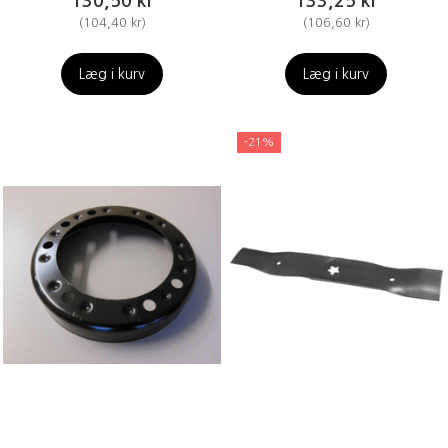
130,50 kr
133,25 kr
(
104,40 kr
)
(
106,60 kr
)
Læg i kurv
Læg i kurv
-21%