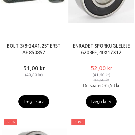
BOLT 3/8-24X1,25" ERST
ENRADET SPORKUGLELEJE
AF 850857
6203EE. 40X17X12
51,00 kr
52,00 kr
(
40,80 kr
)
(
41,60 kr
)
87,50 kr
Du sparer:
35,50 kr
Læg i kurv
Læg i kurv
-23%
-13%