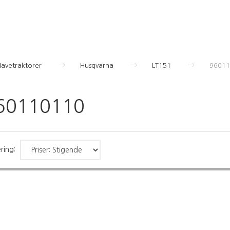
Havetraktorer
Husqvarna
LT151
96011
60110110
ring: