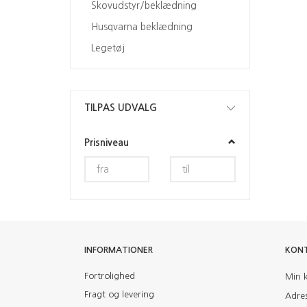
Skovudstyr/beklædning
Husqvarna beklædning
Legetøj
Skifte
TILPAS UDVALG
filter
Prisniveau
INFORMATIONER
KON
Fortrolighed
Min 
Fragt og levering
Adre