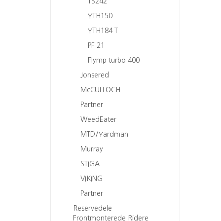
TS242
YTH150
YTH184 T
PF 21
Flymp turbo 400
Jonsered
McCULLOCH
Partner
WeedEater
MTD/Yardman
Murray
STIGA
VIKING
Partner
Reservedele
Frontmonterede Ridere