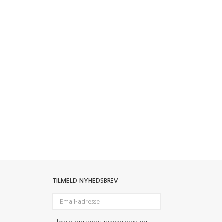
TILMELD NYHEDSBREV
Email-
adresse
Tilmeld dig vores nyhedsbrev og