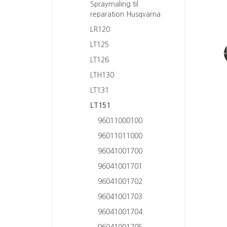
Spraymaling til
reparation Husqvarna
LR120
LT125
LT126
LTH130
LT131
LT151
96011000100
96011011000
96041001700
96041001701
96041001702
96041001703
96041001704
96041001705