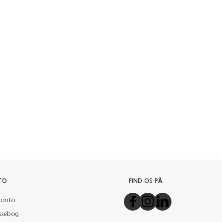
TO
FIND OS PÅ
konto
ssebog