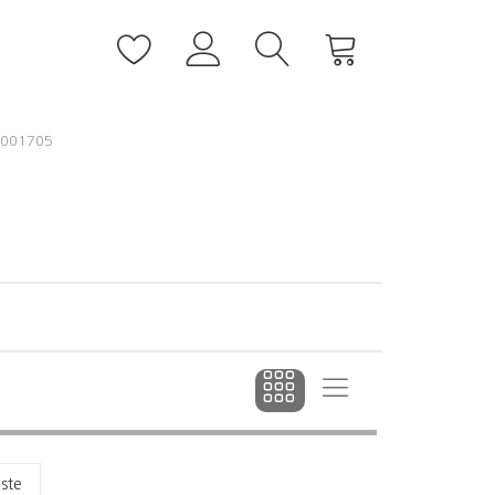
001705
dste