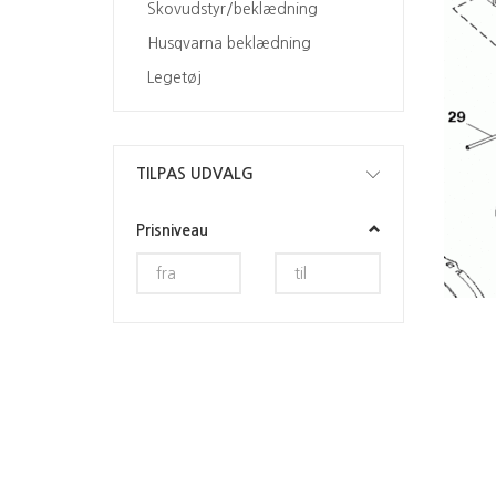
Skovudstyr/beklædning
Husqvarna beklædning
Legetøj
Skifte
TILPAS UDVALG
filter
Prisniveau