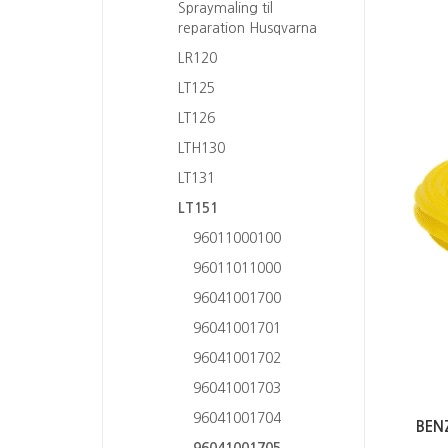
Spraymaling til
reparation Husqvarna
LR120
LT125
LT126
LTH130
LT131
LT151
96011000100
96011011000
96041001700
96041001701
96041001702
96041001703
96041001704
BEN
96041001705