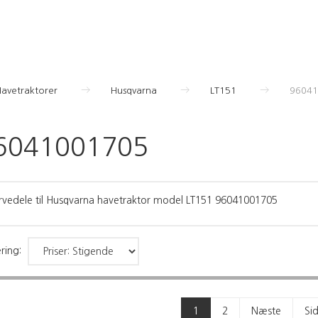
Havetraktorer
Husqvarna
LT151
96041
6041001705
rvedele til Husqvarna havetraktor model LT151 96041001705
ring:
1
2
Næste
Si