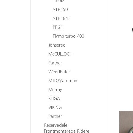
TS242
YTH150
YTH184 T
PF 21
Flymp turbo 400
Jonsered
McCULLOCH
Partner
WeedEater
MTD/Yardman
Murray
STIGA
VIKING
Partner
Reservedele
Frontmonterede Ridere