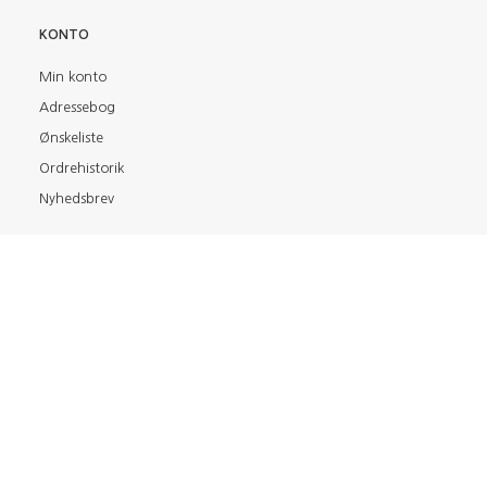
KONTO
Min konto
Adressebog
Ønskeliste
Ordrehistorik
Nyhedsbrev
FIND OS PÅ
BETALINGSMETODER