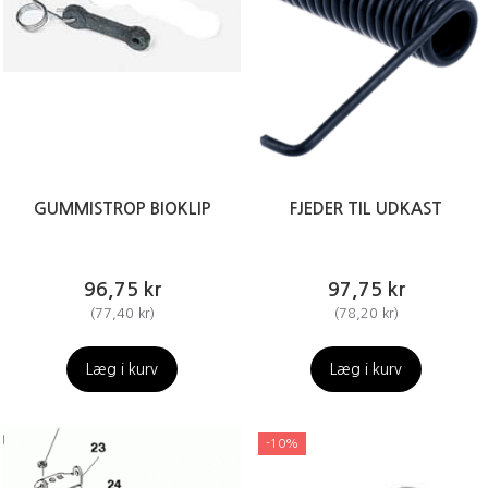
GUMMISTROP BIOKLIP
FJEDER TIL UDKAST
96,75 kr
97,75 kr
(
77,40 kr
)
(
78,20 kr
)
Læg i kurv
Læg i kurv
-10%