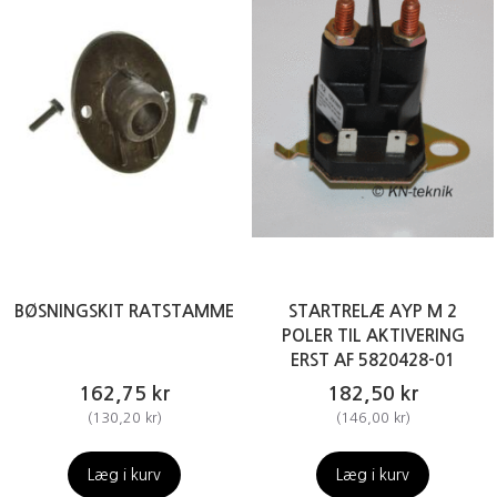
BØSNINGSKIT RATSTAMME
STARTRELÆ AYP M 2
POLER TIL AKTIVERING
ERST AF 5820428-01
162,75 kr
182,50 kr
(
130,20 kr
)
(
146,00 kr
)
Læg i kurv
Læg i kurv