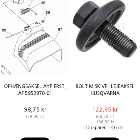
OPHÆNGSAKSEL AYP ERST.
BOLT M SKIVE I LEJEAKSEL
AF 5952970-01
HUSQVARNA
98,75 kr
122,85 kr
(
79,00 kr
)
(
98,28 kr
)
136,50 kr
Du sparer:
13,65 kr