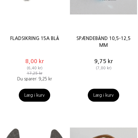
FLADSIKRING 15A BLÅ
SPÆNDEBÅND 10,5-12,5
MM
8,00 kr
9,75 kr
(
6,40 kr
)
(
7,80 kr
)
17,25 kr
Du sparer:
9,25 kr
Læg i kurv
Læg i kurv