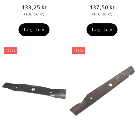
133,25 kr
137,50 kr
(
106,60 kr
)
(
110,00 kr
)
Læg i kurv
Læg i kurv
-15%
-15%