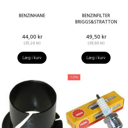
BENZINHANE
BENZINFILTER
BRIGGS&STRATTON
44,00 kr
49,50 kr
(
35,20 kr
)
(
39,60 kr
)
Læg i kurv
Læg i kurv
-10%