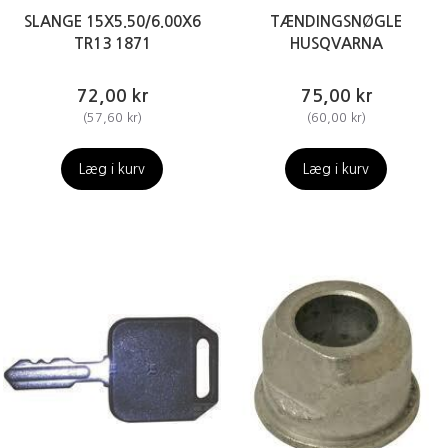
SLANGE 15X5.50/6.00X6
TÆNDINGSNØGLE
TR13 1871
HUSQVARNA
72,00 kr
75,00 kr
(
57,60 kr
)
(
60,00 kr
)
Læg i kurv
Læg i kurv