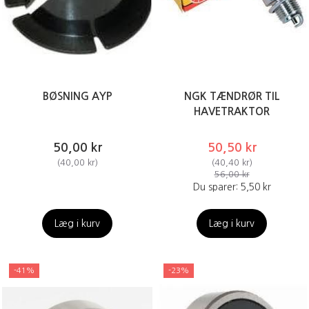
BØSNING AYP
NGK TÆNDRØR TIL
HAVETRAKTOR
50,00 kr
50,50 kr
(
40,00 kr
)
(
40,40 kr
)
56,00 kr
Du sparer:
5,50 kr
Læg i kurv
Læg i kurv
-41%
-23%