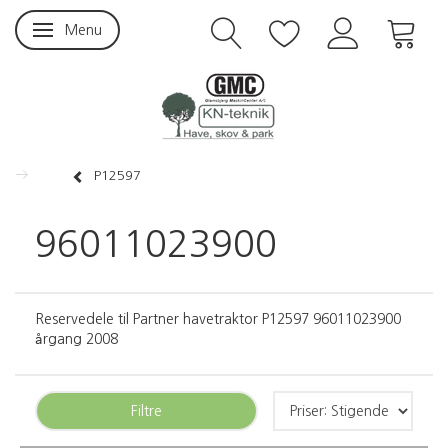
Menu
Skifte navigation
P12597
96011023900
Reservedele til Partner havetraktor P12597 96011023900
årgang 2008
Filtre