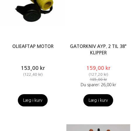
OLIEAFTAP MOTOR
GATORKNIV AYP. 2 TIL 38"
KLIPPER
153,00 kr
159,00 kr
(
122,40 kr
)
(
127,20 kr
)
185,00 kr
Du sparer:
26,00 kr
Læg i kurv
Læg i kurv