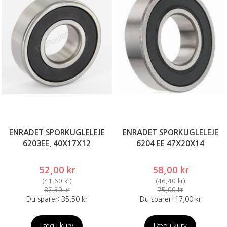
ENRADET SPORKUGLELEJE
ENRADET SPORKUGLELEJE
6203EE. 40X17X12
6204 EE 47X20X14
52,00 kr
58,00 kr
(
41,60 kr
)
(
46,40 kr
)
87,50 kr
75,00 kr
Du sparer:
35,50 kr
Du sparer:
17,00 kr
Læg i kurv
Læg i kurv