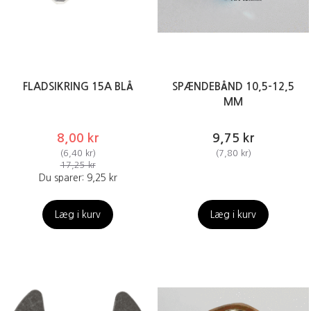
FLADSIKRING 15A BLÅ
SPÆNDEBÅND 10,5-12,5
MM
8,00 kr
9,75 kr
(
6,40 kr
)
(
7,80 kr
)
17,25 kr
Du sparer:
9,25 kr
Læg i kurv
Læg i kurv