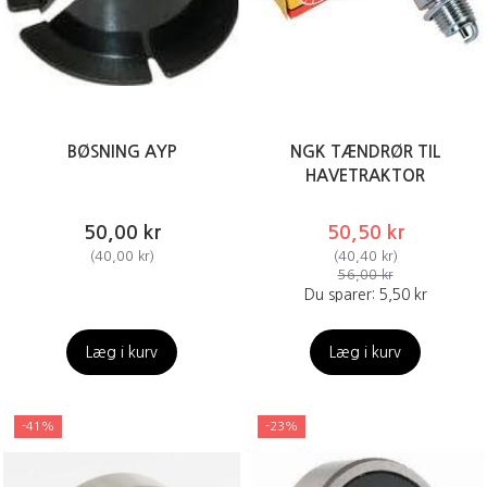
BØSNING AYP
NGK TÆNDRØR TIL
HAVETRAKTOR
50,00 kr
50,50 kr
(
40,00 kr
)
(
40,40 kr
)
56,00 kr
Du sparer:
5,50 kr
Læg i kurv
Læg i kurv
-41%
-23%