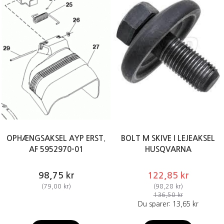
OPHÆNGSAKSEL AYP ERST.
BOLT M SKIVE I LEJEAKSEL
AF 5952970-01
HUSQVARNA
98,75 kr
122,85 kr
(
79,00 kr
)
(
98,28 kr
)
136,50 kr
Du sparer:
13,65 kr