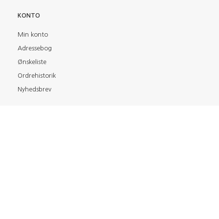
KONTO
Min konto
Adressebog
Ønskeliste
Ordrehistorik
Nyhedsbrev
FIND OS PÅ
BETALINGSMETODER