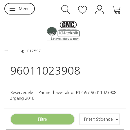
Menu
Skifte navigation
P12597
96011023908
Reservedele til Partner havetraktor P12597 96011023908
årgang 2010
Filtre