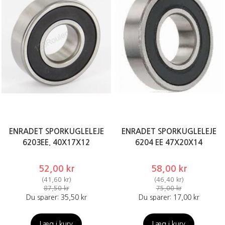
ENRADET SPORKUGLELEJE
ENRADET SPORKUGLELEJE
6203EE. 40X17X12
6204 EE 47X20X14
52,00 kr
58,00 kr
(
41,60 kr
)
(
46,40 kr
)
87,50 kr
75,00 kr
Du sparer:
35,50 kr
Du sparer:
17,00 kr
Læg i kurv
Læg i kurv