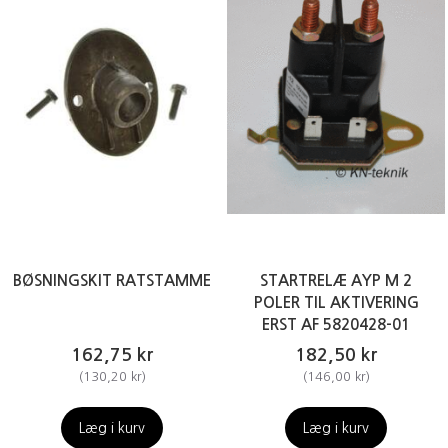
BØSNINGSKIT RATSTAMME
STARTRELÆ AYP M 2
POLER TIL AKTIVERING
ERST AF 5820428-01
162,75 kr
182,50 kr
(
130,20 kr
)
(
146,00 kr
)
Læg i kurv
Læg i kurv