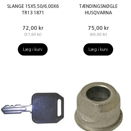
SLANGE 15X5.50/6.00X6
TÆNDINGSNØGLE
TR13 1871
HUSQVARNA
72,00 kr
75,00 kr
(
57,60 kr
)
(
60,00 kr
)
Læg i kurv
Læg i kurv