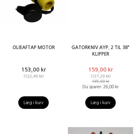
OLIEAFTAP MOTOR
GATORKNIV AYP. 2 TIL 38"
KLIPPER
153,00 kr
159,00 kr
(
122,40 kr
)
(
127,20 kr
)
185,00 kr
Du sparer:
26,00 kr
Læg i kurv
Læg i kurv