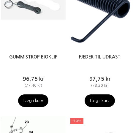
GUMMISTROP BIOKLIP
FJEDER TIL UDKAST
96,75 kr
97,75 kr
(
77,40 kr
)
(
78,20 kr
)
Læg i kurv
Læg i kurv
-10%