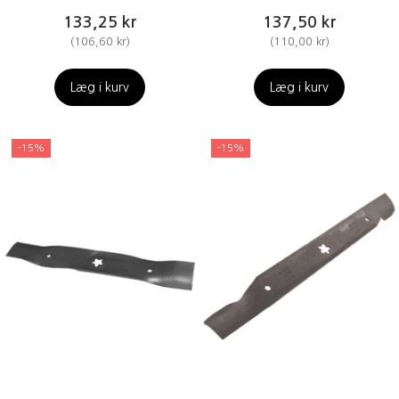
133,25 kr
137,50 kr
(
106,60 kr
)
(
110,00 kr
)
Læg i kurv
Læg i kurv
-15%
-15%