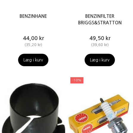
BENZINHANE
BENZINFILTER
BRIGGS&STRATTON
44,00 kr
49,50 kr
(
35,20 kr
)
(
39,60 kr
)
Læg i kurv
Læg i kurv
-10%