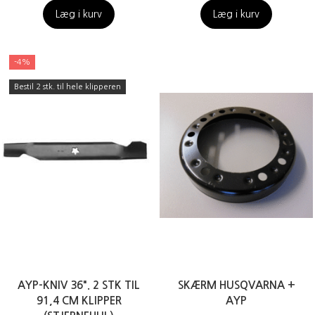
Læg i kurv
Læg i kurv
-4%
Bestil 2 stk. til hele klipperen
AYP-KNIV 36". 2 STK TIL
SKÆRM HUSQVARNA +
91,4 CM KLIPPER
AYP