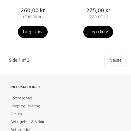
260,00 kr
275,00 kr
(
208,00 kr
)
(
220,00 kr
)
Læg i kurv
Læg i kurv
Side 1 af 2
Næste
INFORMATIONER
Fortrolighed
Fragt og levering
Om os
Betingelser & Vilkår
Returnering