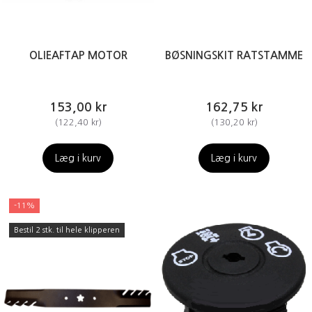
OLIEAFTAP MOTOR
BØSNINGSKIT RATSTAMME
153,00 kr
162,75 kr
(
122,40 kr
)
(
130,20 kr
)
Læg i kurv
Læg i kurv
-11%
Bestil 2 stk. til hele klipperen