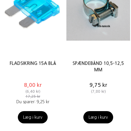
FLADSIKRING 15A BLÅ
SPÆNDEBÅND 10,5-12,5
MM
8,00 kr
9,75 kr
(
6,40 kr
)
(
7,80 kr
)
17,25 kr
Du sparer:
9,25 kr
Læg i kurv
Læg i kurv