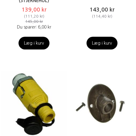
(STJERNEHUL)
139,00 kr
143,00 kr
(
111,20 kr
)
(
114,40 kr
)
145,00 kr
Du sparer:
6,00 kr
Læg i kurv
Læg i kurv