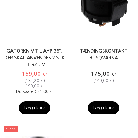
GATORKNIV TIL AYP 36",
TÆNDINGSKONTAKT
DER SKAL ANVENDES 2 STK
HUSQVARNA
TIL 92 CM
169,00 kr
175,00 kr
(
135,20 kr
)
(
140,00 kr
)
190,00 kr
Du sparer:
21,00 kr
Læg i kurv
Læg i kurv
-45%