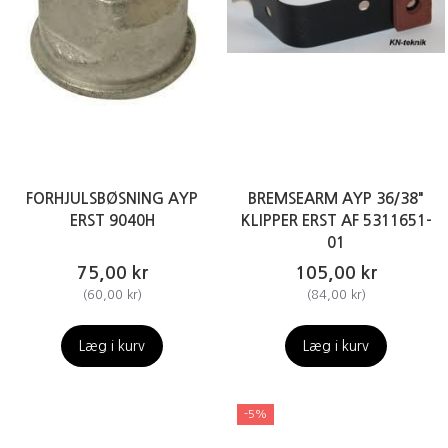
FORHJULSBØSNING AYP
BREMSEARM AYP 36/38"
ERST 9040H
KLIPPER ERST AF 5311651-
01
75,00 kr
105,00 kr
(
60,00 kr
)
(
84,00 kr
)
Læg i kurv
Læg i kurv
-5%