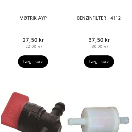
MØTRIK AYP
BENZINFILTER - 4112
27,50 kr
37,50 kr
(
22,00 kr
)
(
30,00 kr
)
Læg i kurv
Læg i kurv