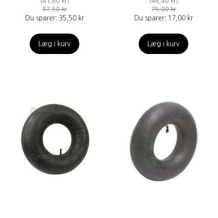
(
41,60 kr
)
(
46,40 kr
)
87,50 kr
75,00 kr
Du sparer:
35,50 kr
Du sparer:
17,00 kr
Læg i kurv
Læg i kurv