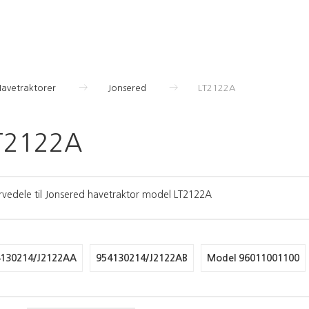
Havetraktorer
Jonsered
LT2122A
T2122A
rvedele til Jonsered havetraktor model LT2122A
130214/J2122AA
954130214/J2122AB
Model 96011001100