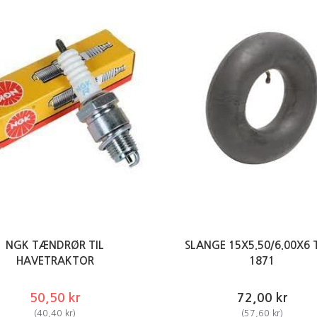
NGK TÆNDRØR TIL
SLANGE 15X5.50/6.00X6 
HAVETRAKTOR
1871
50,50 kr
72,00 kr
(
40,40 kr
)
(
57,60 kr
)