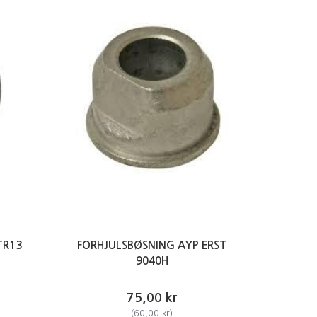
TR13
FORHJULSBØSNING AYP ERST
9040H
75,00 kr
(
60,00 kr
)