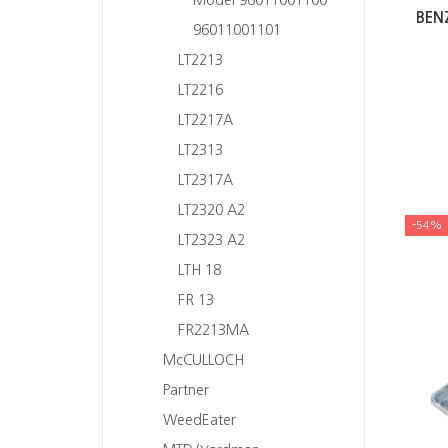
BEN
96011001101
LT2213
LT2216
LT2217A
LT2313
LT2317A
LT2320 A2
-54%
LT2323 A2
LTH 18
FR 13
FR2213MA
McCULLOCH
Partner
WeedEater