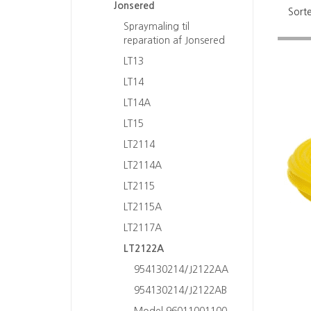
Jonsered
Sorte
Spraymaling til
reparation af Jonsered
LT13
LT14
LT14A
LT15
LT2114
LT2114A
LT2115
LT2115A
LT2117A
LT2122A
954130214/J2122AA
954130214/J2122AB
Model 96011001100