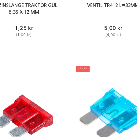
ZINSLANGE TRAKTOR GUL
VENTIL TR412 L=33M
6,35 X 12 MM
1,25 kr
5,00 kr
(
1,00 kr
)
(
4,00 kr
)
-54%