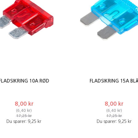
FLADSIKRING 10A RØD
FLADSIKRING 15A BL
8,00 kr
8,00 kr
(
6,40 kr
)
(
6,40 kr
)
17,25 kr
17,25 kr
Du sparer:
9,25 kr
Du sparer:
9,25 kr