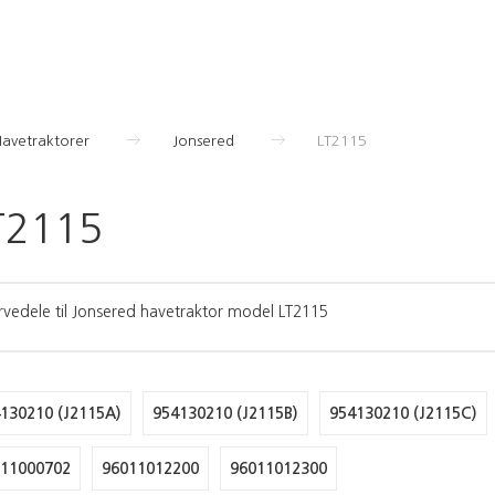
Havetraktorer
Jonsered
LT2115
T2115
rvedele til Jonsered havetraktor model LT2115
130210 (J2115A)
954130210 (J2115B)
954130210 (J2115C)
11000702
96011012200
96011012300