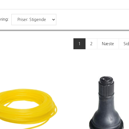
ring:
1
2
Næste
Si