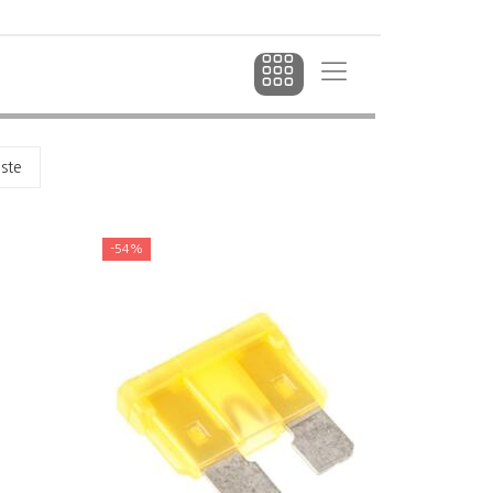
dste
-54%