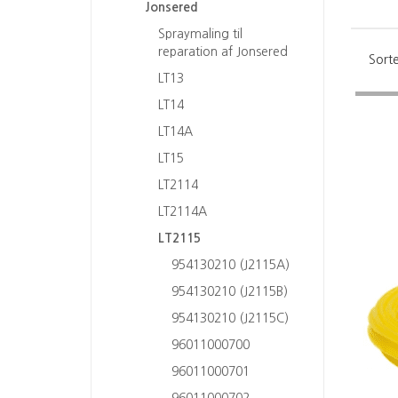
Jonsered
Spraymaling til
reparation af Jonsered
Sorte
LT13
LT14
LT14A
LT15
LT2114
LT2114A
LT2115
954130210 (J2115A)
954130210 (J2115B)
954130210 (J2115C)
96011000700
96011000701
96011000702