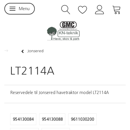
Menu
Skifte navigation
Jonsered
LT2114A
Reservedele til Jonsered havetraktor model LT2114A
954130084
954130088
9611030200