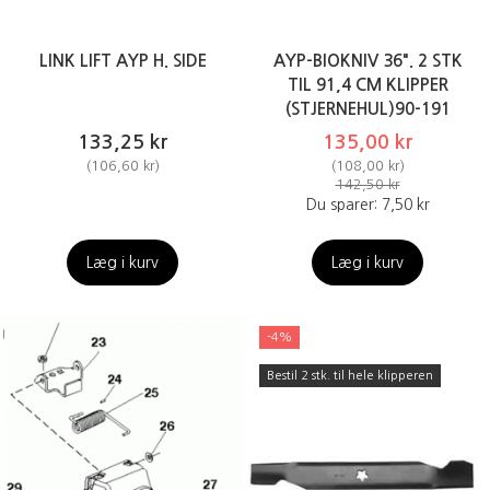
LINK LIFT AYP H. SIDE
AYP-BIOKNIV 36". 2 STK
TIL 91,4 CM KLIPPER
(STJERNEHUL)90-191
133,25 kr
135,00 kr
(
106,60 kr
)
(
108,00 kr
)
142,50 kr
Du sparer:
7,50 kr
Læg i kurv
Læg i kurv
-4%
Bestil 2 stk. til hele klipperen