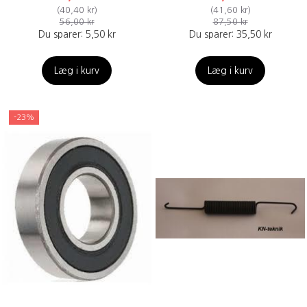
(
40,40 kr
)
(
41,60 kr
)
56,00 kr
87,50 kr
Du sparer:
5,50 kr
Du sparer:
35,50 kr
Læg i kurv
Læg i kurv
-23%