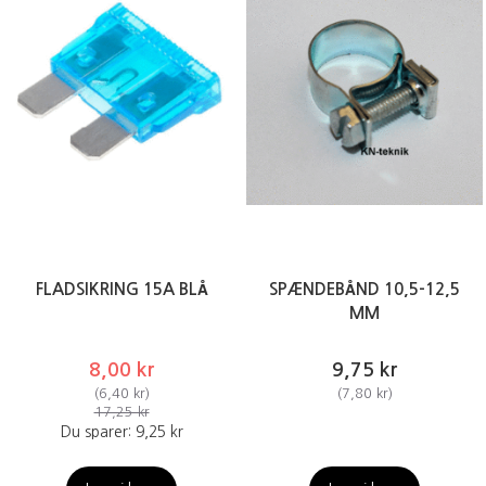
FLADSIKRING 15A BLÅ
SPÆNDEBÅND 10,5-12,5
MM
8,00 kr
9,75 kr
(
6,40 kr
)
(
7,80 kr
)
17,25 kr
Du sparer:
9,25 kr