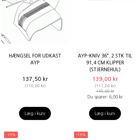
HÆNGSEL FOR UDKAST
AYP-KNIV 36". 2 STK TIL
AYP
91,4 CM KLIPPER
(STJERNEHUL)
137,50 kr
139,00 kr
(
110,00 kr
)
(
111,20 kr
)
145,00 kr
Du sparer:
6,00 kr
Læg i kurv
Læg i kurv
-15%
-15%