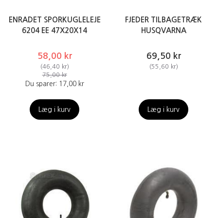
ENRADET SPORKUGLELEJE
FJEDER TILBAGETRÆK
6204 EE 47X20X14
HUSQVARNA
58,00 kr
69,50 kr
(
46,40 kr
)
(
55,60 kr
)
75,00 kr
Du sparer:
17,00 kr
Læg i kurv
Læg i kurv