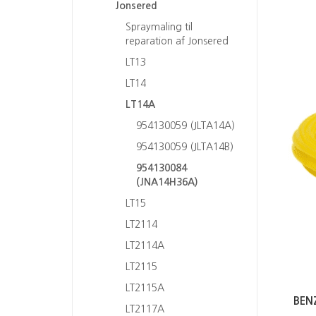
Jonsered
Spraymaling til
reparation af Jonsered
LT13
LT14
LT14A
954130059 (JLTA14A)
954130059 (JLTA14B)
954130084
(JNA14H36A)
LT15
LT2114
LT2114A
LT2115
LT2115A
BEN
LT2117A