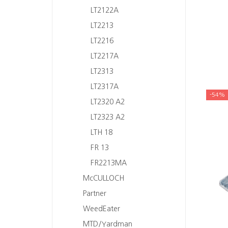
LT2122A
LT2213
LT2216
LT2217A
LT2313
LT2317A
-54%
LT2320 A2
LT2323 A2
LTH 18
FR 13
FR2213MA
McCULLOCH
Partner
WeedEater
MTD/Yardman