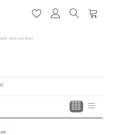
084 (JNA14H36A)
A)
dste