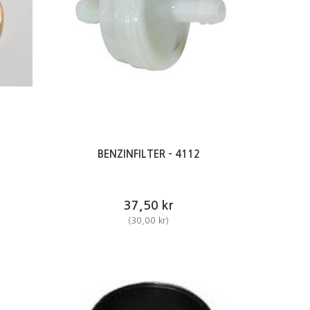
BENZINFILTER - 4112
37,50 kr
(
30,00 kr
)