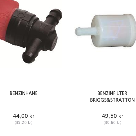
BENZINHANE
BENZINFILTER
BRIGGS&STRATTON
44,00 kr
49,50 kr
(
35,20 kr
)
(
39,60 kr
)