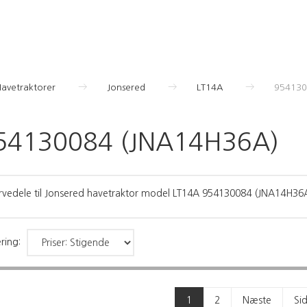
Havetraktorer
Jonsered
LT14A
954130
54130084 (JNA14H36A)
rvedele til Jonsered havetraktor model LT14A 954130084 (JNA14H36
ring:
1
2
Næste
Si