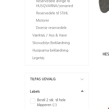
Reservedele øvrige til
HUSQVARNA/Jonsered
Reservedele til STIHL
Motorer
Diverse reservedele
Værktøj / Hus & Have
Skovudstyr/beklædning
Husqvarna beklædning
HE
Legetøj
Skifte
TILPAS UDVALG
filter
Labels
Bestil 2 stk. til hele
klipperen
(
2
)