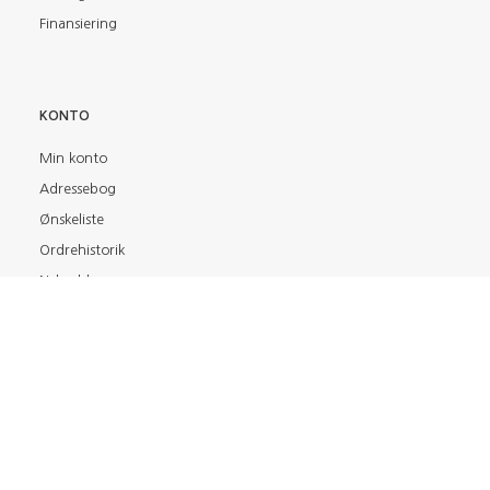
Finansiering
KONTO
Min konto
Adressebog
Ønskeliste
Ordrehistorik
Nyhedsbrev
FIND OS PÅ