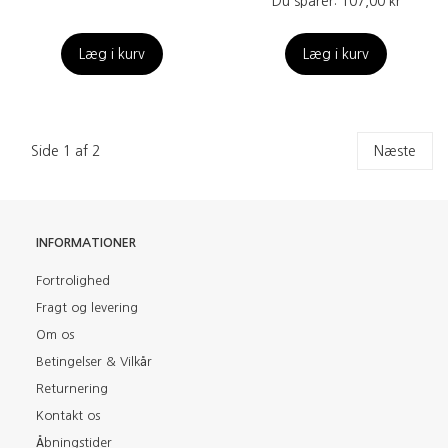
Du sparer:
107,00 kr
Læg i kurv
Læg i kurv
Side 1 af 2
Næste
INFORMATIONER
Fortrolighed
Fragt og levering
Om os
Betingelser & Vilkår
Returnering
Kontakt os
Åbningstider