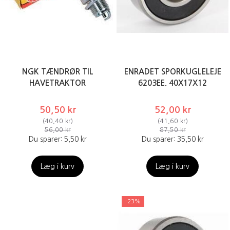
NGK TÆNDRØR TIL
ENRADET SPORKUGLELEJE
HAVETRAKTOR
6203EE. 40X17X12
50,50 kr
52,00 kr
(
40,40 kr
)
(
41,60 kr
)
56,00 kr
87,50 kr
Du sparer:
5,50 kr
Du sparer:
35,50 kr
Læg i kurv
Læg i kurv
-23%