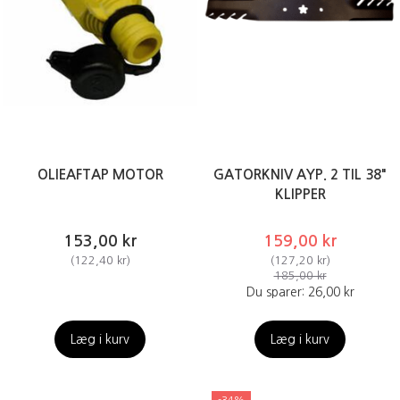
OLIEAFTAP MOTOR
GATORKNIV AYP. 2 TIL 38"
KLIPPER
153,00 kr
159,00 kr
(
122,40 kr
)
(
127,20 kr
)
185,00 kr
Du sparer:
26,00 kr
Læg i kurv
Læg i kurv
-34%