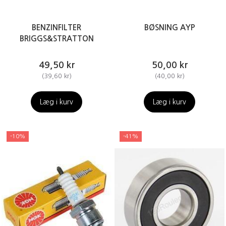
BENZINFILTER
BØSNING AYP
BRIGGS&STRATTON
49,50 kr
50,00 kr
(
39,60 kr
)
(
40,00 kr
)
Læg i kurv
Læg i kurv
-10%
-41%