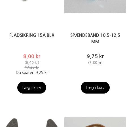
FLADSIKRING 15A BLÅ
SPÆNDEBÅND 10,5-12,5
MM
8,00 kr
9,75 kr
(
6,40 kr
)
(
7,80 kr
)
17,25 kr
Du sparer:
9,25 kr
Læg i kurv
Læg i kurv