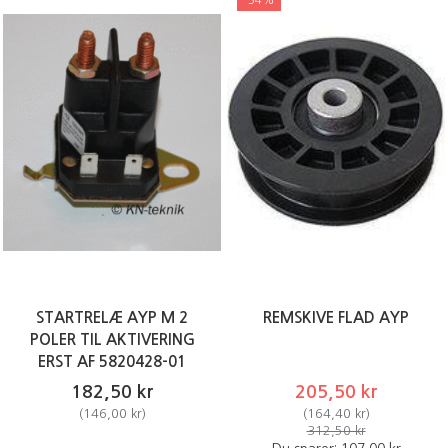
STARTRELÆ AYP M 2
REMSKIVE FLAD AYP
POLER TIL AKTIVERING
ERST AF 5820428-01
182,50 kr
205,50 kr
(
146,00 kr
)
(
164,40 kr
)
312,50 kr