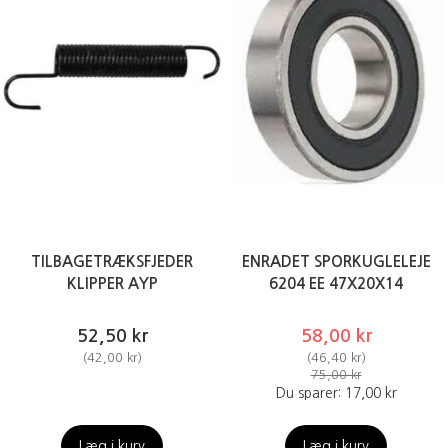
TILBAGETRÆKSFJEDER
ENRADET SPORKUGLELEJE
KLIPPER AYP
6204 EE 47X20X14
52,50 kr
58,00 kr
(
42,00 kr
)
(
46,40 kr
)
75,00 kr
Du sparer:
17,00 kr
Læg i kurv
Læg i kurv