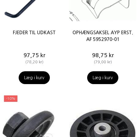
FJEDER TIL UDKAST
OPHÆNGSAKSEL AYP ERST.
AF 5952970-01
97,75 kr
98,75 kr
(
78,20 kr
)
(
79,00 kr
)
Læg i kurv
Læg i kurv
-10%