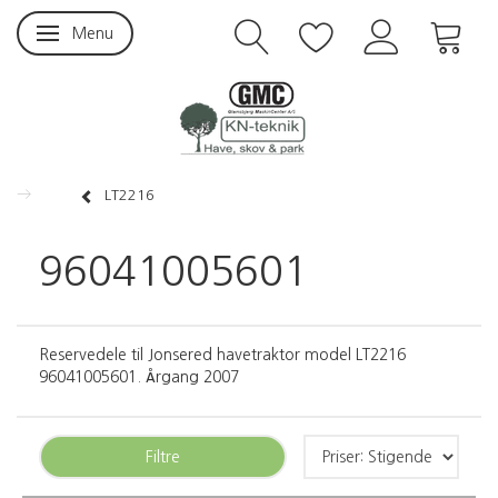
Menu
Skifte navigation
LT2216
96041005601
Reservedele til Jonsered havetraktor model LT2216
96041005601. Årgang 2007
Filtre