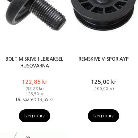
BOLT M SKIVE I LEJEAKSEL
REMSKIVE V-SPOR AYP
HUSQVARNA
122,85 kr
125,00 kr
(
98,28 kr
)
(
100,00 kr
)
136,50 kr
Du sparer:
13,65 kr
Læg i kurv
Læg i kurv