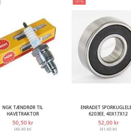
-41%
NGK TÆNDRØR TIL
ENRADET SPORKUGLELE
HAVETRAKTOR
6203EE. 40X17X12
50,50 kr
52,00 kr
(
40,40 kr
)
(
41,60 kr
)