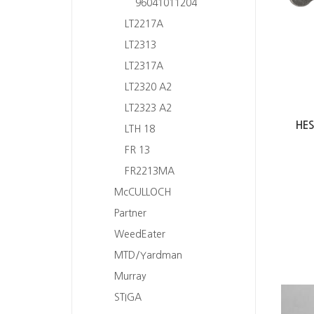
96041011204
LT2217A
LT2313
LT2317A
LT2320 A2
LT2323 A2
HE
LTH 18
FR 13
FR2213MA
McCULLOCH
Partner
WeedEater
MTD/Yardman
Murray
STIGA