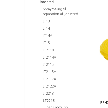
Jonsered
Spraymaling til
reparation af Jonsered
LT13
LT14
LT14A
LT15
LT2114
LT2114A
LT2115
LT2115A
LT2117A
LT2122A
LT2213
LT2216
BEN
96041003100