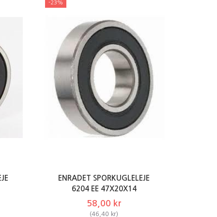
-23%
JE
ENRADET SPORKUGLELEJE
6204 EE 47X20X14
58,00 kr
(
46,40 kr
)