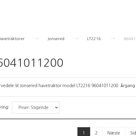
Havetraktorer
Jonsered
LT2216
96041
6041011200
rvedele til Jonsered havetraktor model LT2216 96041011200. Årgang
ring:
1
2
Næste
Si