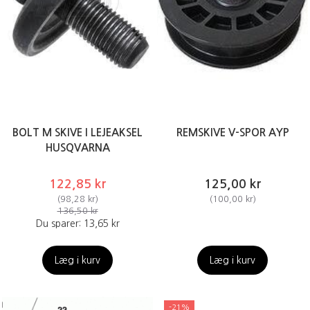
BOLT M SKIVE I LEJEAKSEL
REMSKIVE V-SPOR AYP
HUSQVARNA
122,85 kr
125,00 kr
(
98,28 kr
)
(
100,00 kr
)
136,50 kr
Du sparer:
13,65 kr
Læg i kurv
Læg i kurv
-21%