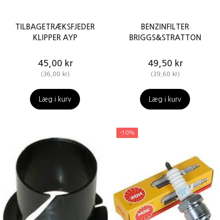
TILBAGETRÆKSFJEDER
BENZINFILTER
KLIPPER AYP
BRIGGS&STRATTON
45,00 kr
49,50 kr
(
36,00 kr
)
(
39,60 kr
)
Læg i kurv
Læg i kurv
-10%