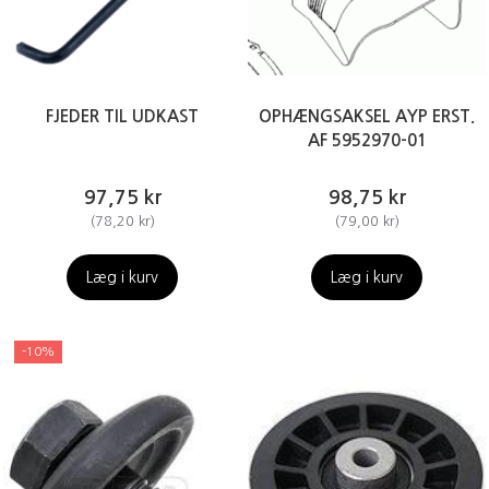
FJEDER TIL UDKAST
OPHÆNGSAKSEL AYP ERST.
AF 5952970-01
97,75 kr
98,75 kr
(
78,20 kr
)
(
79,00 kr
)
Læg i kurv
Læg i kurv
-10%