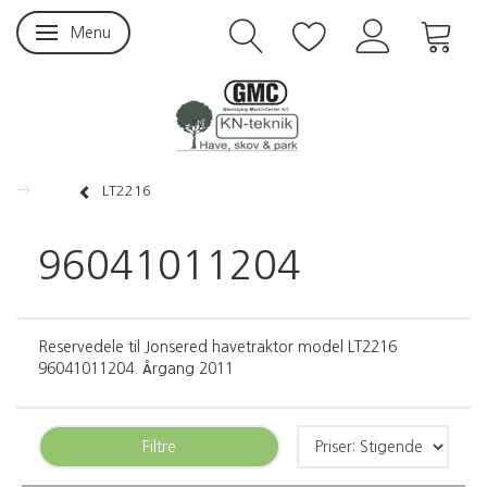
Menu
Skifte navigation
LT2216
96041011204
Reservedele til Jonsered havetraktor model LT2216
96041011204. Årgang 2011
Filtre