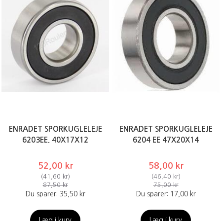
ENRADET SPORKUGLELEJE
ENRADET SPORKUGLELEJE
6203EE. 40X17X12
6204 EE 47X20X14
52,00 kr
58,00 kr
(
41,60 kr
)
(
46,40 kr
)
87,50 kr
75,00 kr
Du sparer:
35,50 kr
Du sparer:
17,00 kr
Læg i kurv
Læg i kurv