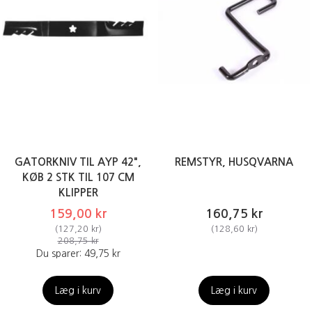
GATORKNIV TIL AYP 42",
REMSTYR, HUSQVARNA
KØB 2 STK TIL 107 CM
KLIPPER
159,00 kr
160,75 kr
(
127,20 kr
)
(
128,60 kr
)
208,75 kr
Du sparer:
49,75 kr
Læg i kurv
Læg i kurv