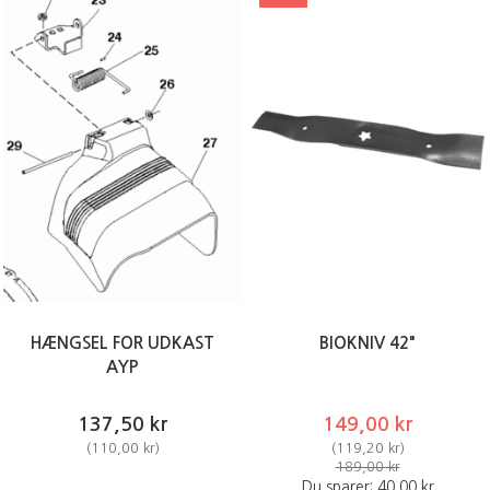
HÆNGSEL FOR UDKAST
BIOKNIV 42"
AYP
137,50 kr
149,00 kr
(
110,00 kr
)
(
119,20 kr
)
189,00 kr
Du sparer:
40,00 kr