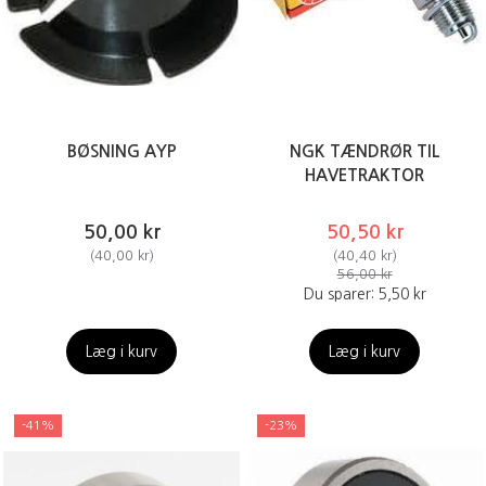
BØSNING AYP
NGK TÆNDRØR TIL
HAVETRAKTOR
50,00 kr
50,50 kr
(
40,00 kr
)
(
40,40 kr
)
56,00 kr
Du sparer:
5,50 kr
Læg i kurv
Læg i kurv
-41%
-23%