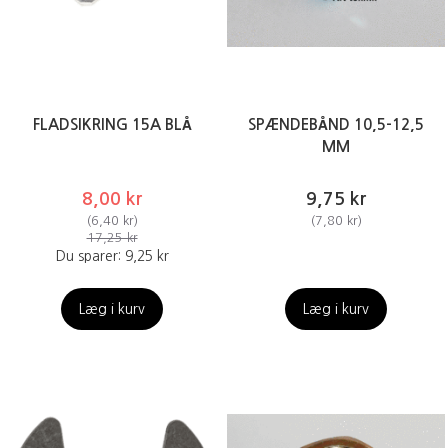
FLADSIKRING 15A BLÅ
SPÆNDEBÅND 10,5-12,5
MM
8,00 kr
9,75 kr
(
6,40 kr
)
(
7,80 kr
)
17,25 kr
Du sparer:
9,25 kr
Læg i kurv
Læg i kurv