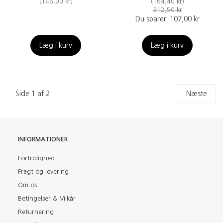
(
146,00 kr
)
(
164,40 kr
)
312,50 kr
Du sparer:
107,00 kr
Læg i kurv
Læg i kurv
Side 1 af 2
Næste
INFORMATIONER
Fortrolighed
Fragt og levering
Om os
Betingelser & Vilkår
Returnering