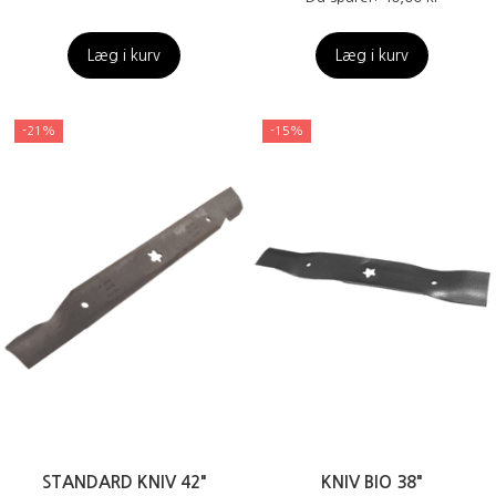
Læg i kurv
Læg i kurv
-21%
-15%
STANDARD KNIV 42"
KNIV BIO 38"